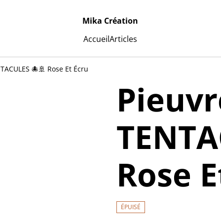
Mika Création
Accueil
Articles
TACULES 🐙🚢 Rose Et Écru
Pieuvr
TENTA
Rose E
ÉPUISÉ