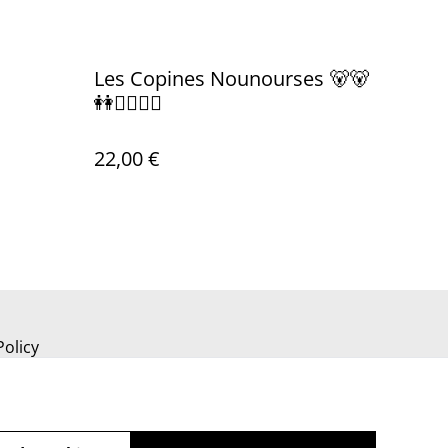
Les Copines Nounourses 🐻🐻
👭👩‍❤️‍💋‍👨
22,00 €
Policy