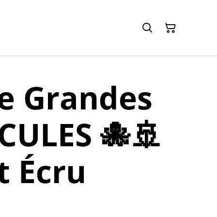
e Grandes
CULES 🐙🚢
t Écru