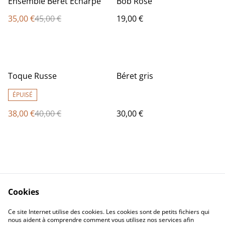
Ensemble Béret Écharpe
Bob Rose
35,00 €
45,00 €
19,00 €
%
Toque Russe
Béret gris
ÉPUISÉ
38,00 €
40,00 €
30,00 €
Cookies
Contact Us
Legal Terms
Ce site Internet utilise des cookies. Les cookies sont de petits fichiers qui
Privacy Policy
Cookie Policy
nous aident à comprendre comment vous utilisez nos services afin