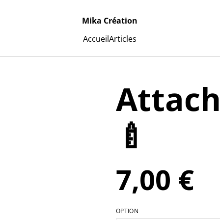
Mika Création
Accueil
Articles
Attach
🍼
7,00 €
OPTION