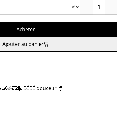
Acheter
Ajouter au panier
é 👶🪅🧸🎠 BÉBÉ douceur 🐣