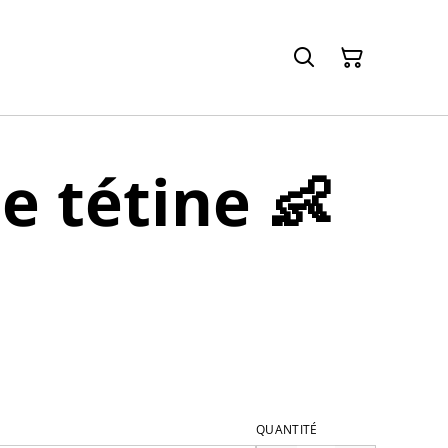
e tétine 👶
QUANTITÉ